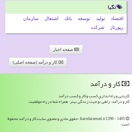
تگها
اقتصاد
تولید
توسعه
بانك
اشتغال
سازمان
رپورتاژ
شركت
صفحه اخبار
کار و درآمد (صفحه اصلی)
كار و درآمد
کاریابی و راه اندازی کسب و کار و کسب درآمد
کار و درآمد: راهی نو جهت زندگی بهتر ، همراه شما در راه موفقیت
karodaramad.ir1396 - 1405 : حقوق مادی و معنوی سایت كار و درآمد محفوظ
است