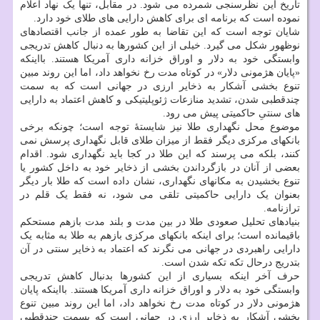
تاریخ این نظرسنجی شمرده می شود. در مقابل، تنها یک نهاد اعلام
نموده است که برنامه ای برای کاهش دارایی های طلای خود دارد.
شایان توجه است که این تقاضا به طور عمده از جانب اقتصادهای
نوظهور شکل می گیرد. خیلی از این کشورها به دنبال کاهش تدریجی
وابستگی خود به دلار و اوراق خزانه داری آمریکا هستند. بااینکه
«پایان هژمونی دلار» در کوتاه مدت رخ نخواهد داد، اما این روند مبین
تنوع بخشی آشکار به ذخایر ارزی در جهانی است که به سمت
چندقطبی شدن، تشدید منازعات ژئوپلیتیکی و کاهش اعتماد به دارایی
های سنتیِ حاکمیتی پیش می رود.
موضوع محل نگهداری طلا نیز شایستهٔ توجه است؛ چونکه برخی
بانکهای مرکزی دیگر فقط از میزان طلای قابل نگهداری پرسش نمی
کنند، بلکه می پرسند که این طلا در کجا باید نگهداری شود. اقدام
بعضی از آنان در بازگرداندن بخشی از ذخایر خود به داخل کشور یا
تنوع بخشیدن به مکانهای نگهداری، نشان داده است که طلا بار دیگر
بعنوان یک دارایی حاکمیتی تلقی می شود، نه فقط یک قلم در
ترازنامه.
بنیادهای تحلیل صعودی طلا در بین مدت و بلند مدت بازهم مستحکم
باقیمانده است؛ برای اینکه بانکهای مرکزی بازهم به طلا به مثابه یک
دارایی راهبردی در جهانی می نگرند که اعتماد به ذخایر سنتی در آن
بتدریج درحال تکه تکه شدن است.
حرف آخر اینکه بسیاری از این کشورها بدنبال کاهش تدریجی
وابستگی خود به دلار و اوراق خزانه داری آمریکا هستند. بااینکه پایان
هژمونی دلار در کوتاه مدت رخ نخواهد داد، اما این روند مبین تنوع
بخشی آشکار به ذخایر ارزی در جهانی است که بسمت چندقطبی