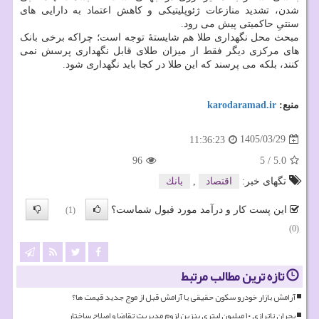
شدن، تشدید منازعات ژئوپلیتیکی و کاهش اعتماد به دارایی های
سنتیِ حاکمیتی پیش می رود.
مبحث محل نگهداری طلا هم شایستهٔ توجه است؛ چراکه برخی بانک
های مرکزی دیگر فقط از میزان طلای قابل نگهداری پرسش نمی
کنند، بلکه می پرسند که این طلا در کجا باید نگهداری شود.
منبع:
karodaramad.ir
1405/03/29
11:36:23
96
5
/
5.0
تگهای خبر:
اقتصاد
,
بانك
این پست کار و درآمد مورد قبول شماست؟
(1)
(0)
تازه ترین مطالب مرتبط
آرامش بازار خودرو سکون حقیقی یا آرامش قبل از موج جدید قیمت ها؟
بحران ناترازی ۱۰ میلیون لیتری بنزین لزوم مدیریت تقاضا و اصلاح ساختار