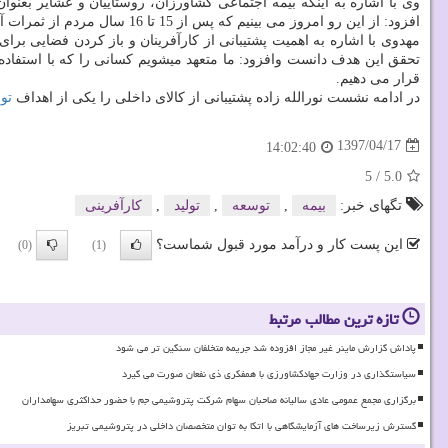
وی با اشاره به اینكه بیمه اجتماعی كشاورزان، روستاییان و عشایر بعنوا
افزود: از این رو امروز می بینیم كه پس از 15 تا 16 سال مردم از ثمرات آن بهره مند می شوند و الان خیلی از افراد در روستاها درحال دریافت حكم های بازنشستگی خود هستند.
مهدوی با اشاره به اهمیت پشتیبانی از كارآفرینان و باز كردن فضایی برای
تحقق این هدف دانست وافزود: ما متعهد میشویم كسانی را كه با استفاده 
قرار می دهیم.
در ادامه نشست نورالله زاده پشتیبانی از كالای داخلی را یكی از اهداف
تو
1397/04/17
14:02:40
5
/
5.0
تگهای خبر:
بیمه
,
توسعه
,
تولید
,
كارآفرینی
این پست کار و درآمد مورد قبول شماست؟
(0)
(1)
تازه ترین مطالب مرتبط
پاداش گزارش ماینر غیر مجاز افزوده شد جریمه متخلفان سنگین تر می شود
سیاستگذاری در وزارت جهادکشاورزی با همفکری ذی نفعان صورت می گیرد
برگزاری مجمع عمومی عادی سالیانه صاحبان سهام شرکت پتروشیمی جم با حضور حداکثری سهامداران
گسترش زیرساخت های آزمایشگاهی با اتکا به توان متخصصان داخلی در پتروشیمی تبریز