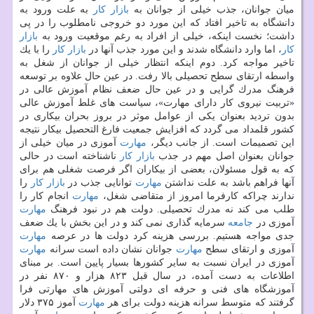
میان جوانان، جذب خیلی از جوانان به
بازار كار
به علت ورود به
دانشگاه به تاخیر افتاد كه این مورد دو خروجی نامطلوب را در پی
داشت؛ نخست اینكه، خیلی از افراد به رغم موقعیت ورود به
بازار
كار
، اما وارد دانشگاه شدند و این مورد جذب آنها در
بازار كار
را با یك
تاخیر مواجه كرد. دوم اینكه انتظار خیلی از جوانان از شغل به
واسطه ارتقای سطح تحصیلی بالا رفت. در عین حال علاوه بر توسعه
فرهنگ مدرك گرایی و در عین حال ضعف نظام آموزش عالی در
«تربیت نیروی كار دارای مهارت»، سیاست های غلط آموزش عالی
بدون تردید بعنوان یكی از عوامل موثر در بروز بحران بیكاری در
كشور قلمداد می گردد كه افزایش جمعیت فارغ التحصیل بیكار نتیجه
این تصمیمات است. از جانب دیگر،
مهارت
آموزی در میان خیلی از
جوانان بعنوان اصل مهم در جذب
بازار كار
ناشناخته است در حالی
كه به قول مسئولان، بعضی از بیكاران اگر فرصت شغلی هم برای
آنها فراهم باشد به علت نداشتن
مهارت
توانایی جذب در
بازار كار
را
ندارند چراكه كارفرما امروز از متقاضی شغل،
مهارت
انجام كار را
طلب می كند نه مدرك تحصیلی. دولت هم در نبود فرهنگ
مهارت
آموزی در
جامعه
سرمایه گذاری نمی كند و در این بخش با یك ضعف
جدی مواجه هستیم. بررسی هزینه كرد دولت ها در عرصه
مهارت
آموزی و ارتقای سطح
مهارت
جوانان نشان داده است سرانه
مهارت
آموزی در ایران نسبت به سایر كشورها بسیار پایین است. بر مبنای
اطلاعات به دست آمده، در سال قبل ۸۲۳ هزار و ۸۷۰ نفر در
آموزشگاه های فنی و حرفه ای دولتی آموزش های مهارتی فرا
گرفتند كه متوسط سرانه هزینه دولت برای هر
مهارت
آموز ۳۷۵ دلار