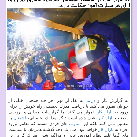
ازای هر مهارت آموز حكایت دارد.
به گزارش كار و
درآمد
به نقل از مهر، هر چند همچنان خیلی از
جوانان تصور می كنند با دریافت مدرك تحصیلی راه خویش را برای
ورود به
بازار كار
هموار می كنند اما گزارشات میدانی و بررسی
وضعیت
بازار كار
نشان داده است دیگر مدارك تحصیلی،
اشتغال
را
تضمین نمی كنند بلكه این
مهارت
های فردی هستند كه ضامن ورود
افراد به
بازار كار
خواهند بود. طی یك دهه گذشته همزمان با سیاست
های گاها غلط نظام آموزش عالی و فراگیر شدن مدرك گرایی در