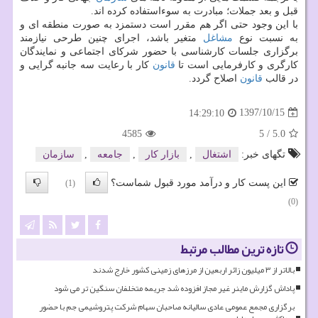
قبل و بعد جملات؛ مبادرت به سوءاستفاده كرده اند.
با این وجود حتی اگر هم مقرر است دستمزد به صورت منطقه ای و
به نسبت نوع
مشاغل
متغیر باشد، اجرای چنین طرحی نیازمند
برگزاری جلسات كارشناسی با حضور شركای اجتماعی و نمایندگان
كارگری و كارفرمایی است تا
قانون
كار با رعایت سه جانبه گرایی و
در قالب
قانون
اصلاح گردد.
1397/10/15
14:29:10
4585
5
/
5.0
تگهای خبر:
اشتغال
,
بازار كار
,
جامعه
,
سازمان
این پست کار و درآمد مورد قبول شماست؟
(1)
(0)
تازه ترین مطالب مرتبط
بالاتر از ۳ میلیون زائر اربعین از مرزهای زمینی کشور خارج شدند
پاداش گزارش ماینر غیر مجاز افزوده شد جریمه متخلفان سنگین تر می شود
برگزاری مجمع عمومی عادی سالیانه صاحبان سهام شرکت پتروشیمی جم با حضور