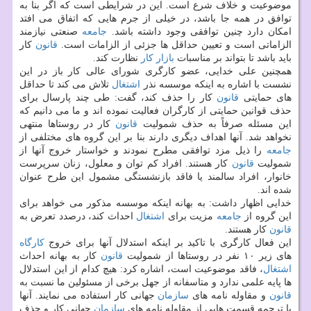
موضوعیت و خلاف شرع است. این در شرایطی است كه اگر بنا به
توافق در همه جا باشد، در خیلی از جرم هایی كه اتفاق می افتد
امكان دارد چنین توافقی وجود داشته باشد.
جامعه
صنعتی نیازمند
الزاماتی است و تعیین حداقل ها جزئی از الزامات است.
قانون
كار
باید باشد تا بتواند بر مناسبات
بازار كار
نظارت كند.
همچنین علی خدایی، عضو كارگری شورای عالی كار باز در این
نشست با اشاره به اینكه موسسه نذر
اشتغال
تلاش می كند تا حداقل
های حمایتی
قانون
كار را حذف كند، گفت: طی چند پارسال برای
حذف قوانین حمایتی از كارگران فعالیت نموده اند و ما می دانیم كه
این مسئله صرفاً به حذف شمولیت
قانون
كار در روستاها منتهی
نخواهد شد. آنها اهداف دیگری دارند بنا بر این گروه های مختلفی از
جامعه
را ذیل مزد توافقی مطرح نمودند و خواستار خروج آنها از
شمولیت
قانون
كار هستند. افراد كم توان و معلول، زنان سرپرست
خانوار، افراد سالمند یا فاقد بازنشستگی مشمول این طرح عنوان
شده اند.
خدایی اظهار داشت: به بهانه اینكه موسسه مذكور می خواهد برای
این گروه از
جامعه
مزیت برای
اشتغال
احداث كند، درصدد تعرض به
قانون
كار هستند.
این فعال كارگری با تاكید بر اینكه استدلال آنها برای خروج
كارگاه
های زیر ۱۰ نفر در روستاها از شمولیت
قانون
كار به بهانه احداث
اشتغال
، فاقد موضوعیت است، اشاره كرد: هیچ كدام از این استدلال
ها پایه علمی ندارد و متاسفانه از جهل برخی از مسئولین ما نسبت به
قانون
و مقاوله نامه های
سازمان
جهانی كار استفاده می نمایند. آنها
با ترجمه قسمت هایی از مقاوله نامه های
سازمان
جهانی كار و حذف