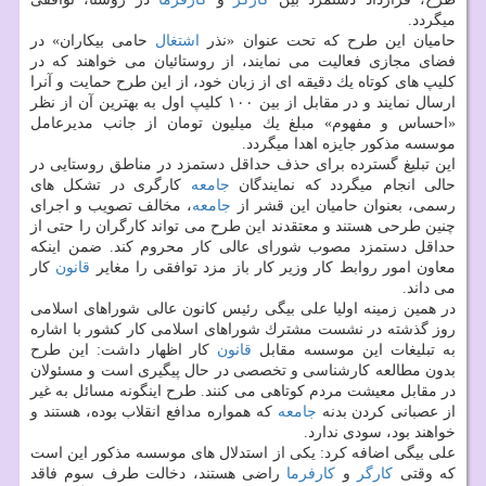
میگردد.
حامیان این طرح كه تحت عنوان «نذر
اشتغال
حامی بیكاران» در
فضای مجازی فعالیت می نمایند، از روستائیان می خواهند كه در
كلیپ های كوتاه یك دقیقه ای از زبان خود، از این طرح حمایت و آنرا
ارسال نمایند و در مقابل از بین ۱۰۰ كلیپ اول به بهترین آن از نظر
«احساس و مفهوم» مبلغ یك میلیون تومان از جانب مدیرعامل
موسسه مذكور جایزه اهدا میگردد.
این تبلیغ گسترده برای حذف حداقل دستمزد در مناطق روستایی در
حالی انجام میگردد كه نمایندگان
جامعه
كارگری در تشكل های
رسمی، بعنوان حامیان این قشر از
جامعه
، مخالف تصویب و اجرای
چنین طرحی هستند و معتقدند این طرح می تواند كارگران را حتی از
حداقل دستمزد مصوب شورای عالی كار محروم كند. ضمن اینكه
معاون امور روابط كار وزیر كار باز مزد توافقی را مغایر
قانون
كار
می داند.
در همین زمینه اولیا علی بیگی رئیس كانون عالی شوراهای اسلامی
روز گذشته در نشست مشترك شوراهای اسلامی كار كشور با اشاره
به تبلیغات این موسسه مقابل
قانون
كار اظهار داشت: این طرح
بدون مطالعه كارشناسی و تخصصی در حال پیگیری است و مسئولان
در مقابل معیشت مردم كوتاهی می كنند. طرح اینگونه مسائل به غیر
از عصبانی كردن بدنه
جامعه
كه همواره مدافع انقلاب بوده، هستند و
خواهند بود، سودی ندارد.
علی بیگی اضافه كرد: یكی از استدلال های موسسه مذكور این است
كه وقتی
كارگر
و
كارفرما
راضی هستند، دخالت طرف سوم فاقد