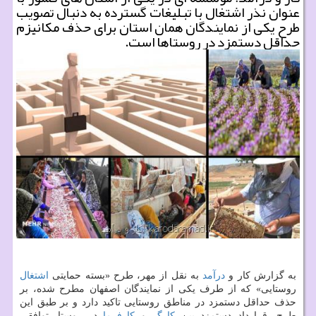
عنوان نذر اشتغال با تبلیغات گسترده به دنبال تصویب
طرح یكی از نمایندگان همان استان برای حذف مكانیزم
حداقل دستمزد در روستاها است.
به گزارش كار و
درآمد
به نقل از مهر، طرح «بسته حمایتی
اشتغال
روستایی» كه از طرف یكی از نمایندگان اصفهان مطرح شده، بر
حذف حداقل دستمزد در مناطق روستایی تاكید دارد و بر طبق این
طرح، قرارداد دستمزد بین
كارگر
و
كارفرما
در روستا، توافقی