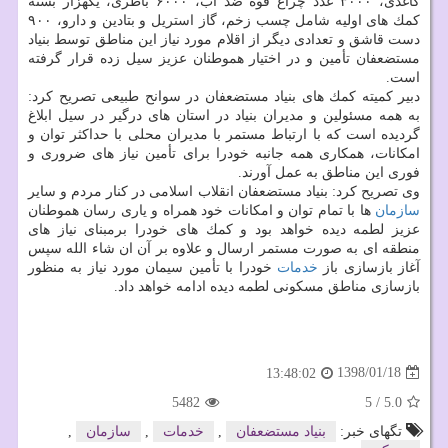
كاغذی، ۳۰۰۰ عدد چراغ قوه ضد آب، ۶۰۰۰ باطری، یكهزار بسته
كمك های اولیه شامل چسب زخم، گاز استریل و بتادین و دارو، ۹۰۰
دست قاشق و تعدادی دیگر از اقلام مورد نیاز این مناطق توسط بنیاد
مستضعفان تأمین و در اختیار هموطنان عزیز سیل زده قرار گرفته
است.
دبیر كمیته كمك های بنیاد مستضعفان در سوانح طبیعی تصریح كرد:
به همه مسئولین و مدیران بنیاد در استان های درگیر در سیل ابلاغ
گردیده است كه با ارتباط مستمر با مدیران محلی با حداكثر توان و
امكانات، همكاری همه جانبه خودرا برای تأمین نیاز های ضروری و
فوری این مناطق به عمل آورند.
وی تصریح كرد: بنیاد مستضعفان انقلاب اسلامی در كنار مردم و سایر
سازمان
ها با تمام توان و امكانات خود همراه و یاری رسان هموطنان
عزیز لطمه دیده خواهد بود و كمك های خودرا برمبنای نیاز های
منطقه ای به صورت مستمر ارسال و علاوه بر آن ان شاء الله سپس
آغاز بازسازی باز
خدمات
خودرا با تأمین سیمان مورد نیاز به منظور
بازسازی مناطق مسكونی لطمه دیده ادامه خواهد داد.
1398/01/18
13:48:02
5482
5
/
5.0
تگهای خبر:
بنیاد مستضعفان
,
خدمات
,
سازمان
,