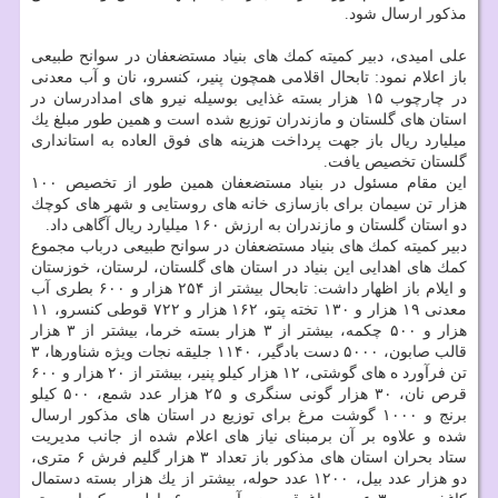
مذكور ارسال شود.
علی امیدی، دبیر كمیته كمك های بنیاد مستضعفان در سوانح طبیعی
باز اعلام نمود: تابحال اقلامی همچون پنیر، كنسرو، نان و آب معدنی
در چارچوب ۱۵ هزار بسته غذایی بوسیله نیرو های امدادرسان در
استان های گلستان و مازندران توزیع شده است و همین طور مبلغ یك
میلیارد ریال باز جهت پرداخت هزینه های فوق العاده به استانداری
گلستان تخصیص یافت.
این مقام مسئول در بنیاد مستضعفان همین طور از تخصیص ۱۰۰
هزار تن سیمان برای بازسازی خانه های روستایی و شهر های كوچك
دو استان گلستان و مازندران به ارزش ۱۶۰ میلیارد ریال آگاهی داد.
دبیر كمیته كمك های بنیاد مستضعفان در سوانح طبیعی درباب مجموع
كمك های اهدایی این بنیاد در استان های گلستان، لرستان، خوزستان
و ایلام باز اظهار داشت: تابحال بیشتر از ۲۵۴ هزار و ۶۰۰ بطری آب
معدنی ۱۹ هزار و ۱۳۰ تخته پتو، ۱۶۲ هزار و ۷۲۲ قوطی كنسرو، ۱۱
هزار و ۵۰۰ چكمه، بیشتر از ۳ هزار بسته خرما، بیشتر از ۳ هزار
قالب صابون، ۵۰۰۰ دست بادگیر، ۱۱۴۰ جلیقه نجات ویژه شناورها، ۳
تن فرآورد ه های گوشتی، ۱۲ هزار كیلو پنیر، بیشتر از ۲۰ هزار و ۶۰۰
قرص نان، ۳۰ هزار گونی سنگری و ۲۵ هزار عدد شمع، ۵۰۰ كیلو
برنج و ۱۰۰۰ گوشت مرغ برای توزیع در استان های مذكور ارسال
شده و علاوه بر آن برمبنای نیاز های اعلام شده از جانب مدیریت
ستاد بحران استان های مذكور باز تعداد ۳ هزار گلیم فرش ۶ متری،
دو هزار عدد بیل، ۱۲۰۰ عدد حوله، بیشتر از یك هزار بسته دستمال