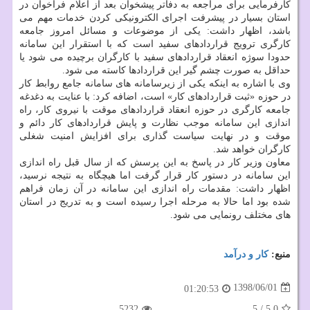
كارفرمایی برای مراجعه به دفاتر پیشخوان بعد از اعلام فراخوان در
استان بسیار در پیشرفت اجرای الكترونیكی كردن خدمات مهم می
باشد، اظهار داشت: یكی از موضوعات و مسائل امروز جامعه
كارگری ترویج قراردادهای سفید است كه با استقرار این سامانه
حدودا سوژه انعقاد قراردادهای سفید با كارگران برچیده می شود یا
حداقل به صورت چشم گیر این قراردادها كاسته می شود.
وی با اشاره به اینكه یكی از زیرسامانه های سامانه جامع روابط كار
در حوزه «ثبت قراردادهای كار» است، اضافه كرد: با عنایت به دغدغه
جامعه كارگری در حوزه انعقاد قراردادهای موقت با نیروی كار، راه
اندازی این سامانه موجب نظارت و پایش قراردادهای كار دائم و
موقت و در نهایت سیاست گذاری برای افزایش امنیت شغلی
كارگران خواهد شد.
معاون وزیر كار در پاسخ به این پرسش كه از سال قبل راه اندازی
این سامانه در دستور كار قرار گرفت اما هیچگاه به نتیجه نرسید،
اظهار داشت: مقدمات راه اندازی این سامانه در آن زمان فراهم
شده بود اما حالا به مرحله اجرا رسیده است و به تدریج در استان
های مختلف رونمایی می شود.
منبع:
كار و درآمد
1398/06/01
01:20:53
5232
5
/
5.0