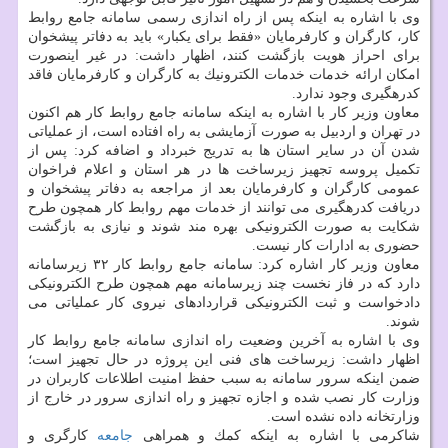
وی با اشاره به اینكه پس از راه اندازی رسمی سامانه جامع روابط
كار، كارگران و كارفرمایان «فقط برای یكبار» باید به دفاتر پیشخوان
برای احراز هویت بازگشت كنند، اظهار داشت: در غیر اینصورت
امكان ارائه خدمات خدمات الكترونیك به كارگران و كارفرمایان فاقد
كدرهگیری وجود ندارد.
معاون وزیر كار با اشاره به اینكه سامانه جامع روابط كار هم اكنون
در تهران و اردبیل به صورت آزمایشی به راه افتاده است، از عملیاتی
شدن آن در سایر استان ها به تدریج خبرداد و اضافه كرد: پس از
تكمیل پروسه تجهیز زیرساخت ها در هر استان و اعلام فراخوان
عمومی كارگران و كارفرمایان بعد از مراجعه به دفاتر پیشخوان و
دریافت كدرهگیری می توانند از خدمات مهم روابط كار همچون طرح
شكایت به صورت الكترونیكی بهره مند شوند و نیازی به بازگشت
حضوری به ادارات كار نیست.
معاون وزیر كار اشاره كرد: سامانه جامع روابط كار ۳۲ زیرسامانه
دارد كه در فاز نخست چند زیرسامانه مهم همچون طرح الكترونیكی
دادخواست و ثبت الكترونیكی قراردادهای نیروی كار عملیاتی می
شوند.
وی با اشاره به آخرین وضعیت راه اندازی سامانه جامع روابط كار
اظهار داشت: زیرساخت های فنی این پروژه در حال تجهیز است؛
ضمن اینكه سرور سامانه به سبب حفظ امنیت اطلاعات كاربران در
وزارت كار نصب شده و اجازه تجهیز و راه اندازی سرور در خارج از
وزارتخانه داده نشده است.
شاكرمی با اشاره به اینكه كمك و همراهی
جامعه
كارگری و