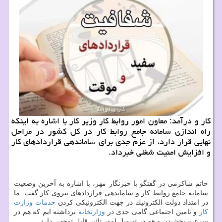
كار و درآمد: معاون امور روابط كار وزیر كار با اشاره به اینكه
راه اندازی سامانه جامع روابط كار در كل كشور در مراحل
نهایی قرار دارد، از عزم جدی برای ساماندهی قراردادهای كار
و افزایش امنیت شغلی خبرداد.
حاتم شاكرمی در گفتگو با خبرنگار مهر، با اشاره به آخرین وضعیت
سامانه جامع روابط كار و ساماندهی قراردادهای نیروی كار گفت: ما
در امتداد دولت الكترونیك در جهت الكترونیكی كردن
خدمات
وزارت
كار
و تامین اجتماعی گامی جدی در
وزارتخانه
برداشته ایم كه هم در
سرعت بخشیدن و هم در تسهیل امور تاثیر قابل توجهی دارد.