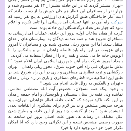
–تهران منتشر گردید كه در این حادثه بیشتر از ۴۲ نفر مصدوم شده و
چهار نفر از مسافران این قطار هم جان خویش را از دست دادند كه
البته آمار جانباختگان طبق گزارش های اورژانس به پنج نفر رسید كه
شركت
راه آهن در انتها عملیات امدادرسانی آنرا تایید نكرده و اعلام
نمود كه چهار نفر تعداد درگذشتگان این حادثه بوده است.
گرچه از همان ساعات اولیه بروز این حادثه، عملیات امدادرسانی به
مسافران شروع شد و همه صدمه دیدگان به بیمارستان های زاهدان
منتقل شدند اما این محور ریلی مسدود شده بود و مسافران تا امروز
برای عزیمت در این راه باید فاصله زاهدان تا بم و بالعكس را با
اتوبوس جابه جا می شدند و بقیه راه را از قطار استفاده می كردند.
بامداد امروز شركت راه آهن جمهوری اسلامی ایران اعلام نمود: "با
تلاش ماموران فنی راه آهن جنوب شرق، محور ریلی زاهدان - تهران
بازگشایی و تردد قطارهای مسافری و باری در این راه شروع شد. بر
طبق این اطلاعیه تردد قطارهای مسافری و باری در راه ریلی زاهدان
- تهران و بالعكس به روال عادی انجام می شود. "
با وجود اینكه همه مسؤلان، بخصوص آیت الله مصطفی محامی،
نماینده ولی فقیه در استان سیستان و بلوچستان و امام جمعه زاهدان
بر این نكته تاكید نمودند كه "علت حادثه قطار «زاهدان- تهران» باید
هرچه سریعتر مشخص و تدابیر لازم برای پیشگیری از اتفاقات بعدی
اندیشیده شود. " بعد از گذشت چند روز از این حادثه و مطرح شدن
علل مختلف در رسانه ها، هنوز علت اصلی بروز این سانحه به
صورت رسمی مشخص نشده و این نگرانی وجود دارد كه آیا امكان
تكرار چنین حوادثی وجود دارد یا خیر؟