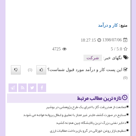
منبع:
كار و درآمد
1398/07/06
18:27:15
4725
5
/
5.0
تگهای خبر:
شركت
این پست کار و درآمد مورد قبول شماست؟
(1)
(0)
تازه ترین مطالب مرتبط
ممانعت از هدررفت گاز با اجرای یک طرح پژوهشی در بوشهر
صنایع در صورت کشف ماینر غیر مجاز با تعلیق و ابطال پروانه مواجه می شوند
ذخایر نفتی بزرگ ترین پالایشگاه چین هم ته کشید
تنظیم بازار روغن خوراکی در گرو بازپرداخت مطالبات ارزی