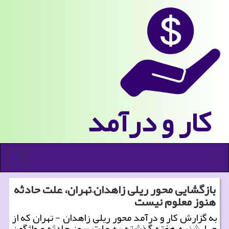
كار و درآمد
منو
بازگشایی محور ریلی زاهدان–تهران، علت حادثه
هنوز معلوم نیست
به گزارش كار و درآمد محور ریلی زاهدان - تهران كه از
چهارشنبه هفته گذشته به علت بروز حادثه و واژگون