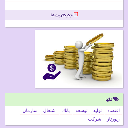
جدیدترین ها
تگها
اقتصاد
تولید
توسعه
بانك
اشتغال
سازمان
رپورتاژ
شركت