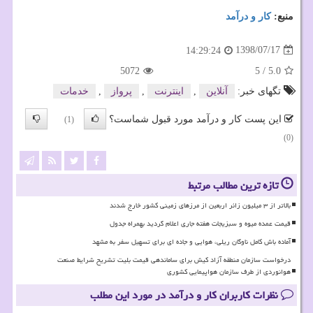
منبع:
كار و درآمد
1398/07/17
14:29:24
5072
5
/
5.0
تگهای خبر:
آنلاین
,
اینترنت
,
پرواز
,
خدمات
این پست کار و درآمد مورد قبول شماست؟
(1)
(0)
تازه ترین مطالب مرتبط
بالاتر از ۳ میلیون زائر اربعین از مرزهای زمینی کشور خارج شدند
قیمت عمده میوه و سبزیجات هفته جاری اعلام گردید بهمراه جدول
آماده باش کامل ناوگان ریلی، هوایی و جاده ای برای تسهیل سفر به مشهد
درخواست سازمان منطقه آزاد کیش برای ساماندهی قیمت بلیت تشریح شرایط صنعت
هوانوردی از طرف سازمان هواپیمایی کشوری
نظرات کاربران کار و درآمد در مورد این مطلب