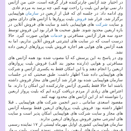
در اختیار چند آژانس چارتركننده قرار گرفته است، حتی منِ آژانس
دار نمی توانم این بلیت را راحت تهیه كنم، چه برسد به مردم عادی.
وی ادامه داد: در جلسه ای كه قبل از اربعین در
سازمان
هواپیمایی
برگزار شد، قرار شد
فروش
بلیت پروازها با آژانس های دارای مجوز
و سایت
شركت
های هواپیمایی باشد و سایت های فروش آنلاین در
بازه اربعین محدود شوند. طبق صحبت ها قرار بود این فروش توسط
حدود سه هزار آژانس مسافرتی و
خدمات
هوایی صورت گیرد. حالا
درست است كه در سایت های اینترنتی فروش آنلاین نداریم، اما به
همه آژانس های هوایی هم اجازه فروش بلیت پروازهای اربعین داده
نشد.
وی در پاسخ به این پرسش كه آیا مصوب شده بود همه آژانس های
مسافرتی و هوایی (دارنده مجوز بند الف) فروش بلیت پروازهای
اربعین را انجام دهند و یا این امكان فقط به یكسری آژانس و شركت
های هواپیمایی داده شد؟ اظهار داشت: طبق صحبتی كه در جلسات
سازمان هواپیمایی شده بود قرار شد آژانس های مجاز فروش داشته
باشند اما حالا فقط یكسری آژانس چارتركننده این امكان را دارند. ما
اعتراض های زیادی از مردم دریافت كرده ایم كه بلیت پرواز اربعین
را نتوانسته اند از این آژانس های محدود تهیه كنند.
مقصود اسعدی سامانی ـ دبیر انجمن شركت های هواپیمایی ـ قبلا
اظهار داشته بود: فروش بلیت پروازهای اربعین فقط بوسیله آژانس
های مجاز و سایت شركت های هواپیمایی امكان پذیر است و سایت
های اینترنتی مجوز فروش پروازهای اربعین ندارند.
سازمان هواپیمایی كشوری اوایل مهرماه لیستی از ۱۷ نماینده رسمی
فروش بلیت پروازهای اربعین را منتشر نموده است. بلیت پرواز