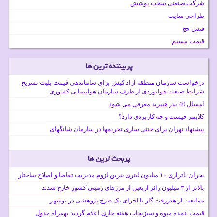
شرکت صنعتی سخت پوشش
طراحی سایت
فیش حج
قیمت بیسیم
پربیننده ترین ها
درخواست سازمان منطقه آزاد کیش برای ساماندهی قیمت بلیت تشریح
شرایط صنعت هوانوردی از طرف سازمان هواپیمایی کشوری
امسال 40 بذر هیبرید معرفی می شود
کلایمر چیست و چه کاربردی دارد؟
پیشنهاد تهران برای خنثی سازی تحریمها در سازمان شانگهای
پربحث ترین ها
بحران ناترازی ۱۰ میلیون لیتری بنزین لزوم مدیریت تقاضا و اصلاح ساختار
بالاتر از ۳ میلیون زائر اربعین از مرزهای زمینی کشور خارج شدند
ممانعت از هدررفت گاز با اجرای یک طرح پژوهشی در بوشهر
قیمت عمده میوه و سبزیجات هفته جاری اعلام گردید بهمراه جدول