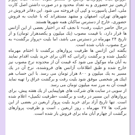
اربعین نیز حضوری و به تعداد محدود و در صورت داشتن اصل كارت
ملی، اصل پاسپورت و كپی آن فروخته می شود. این دفاتر فروش در
شهرهای تهران، اصفهان و مشهد مستقراند كه با عنایت به فروش
حضوری، خارج از دسترس ساكنان همه شهرها هستند.
درحال حاضر «بلیت رفت» تا نجف كه در اختیار بعضی از این آژانس
ها قرار دارد، با قیمت مصوب (یك میلیون و یكصدهزار تومان) و از
تاریخ ۲۴ مهرماه در دسترس می باشد، اما بلیت «پرواز برگشت» به
نرخ مصوب، نایاب شده است.
بگفته این آژانس ها ظرفیت پروازهای برگشت تا اختتام مهرماه
تكمیل شده و برگشت زائرانی كه الان برای خرید بلیت اقدام نمایند
به آبان ماه موكول می شود كه قیمت آن از محدوده نرخ مصوب نیز
خارج شده و طبق اطلاعات آژانس های فروشنده، نرخ آن در یك
مسیر به یك میلیون و ۸۰۰ هزار تومان می رسد. با این حساب هم
اینك هر شخصی موفق شود بلیت رفت و برگشت عراق را تهیه نماید
قیمت آن به مرز سه میلیون تومان می رسد.
از سویی در سایت های شركت های هواپیمایی از یك هفته پیش، برای
پروازهای این مسیر در رفت و برگشت «ظرفیت تكمیل» اعلام شده
است. تنها تاریخ آزاد برای خرید بلیت پرواز اربعین در بعضی از این
شركت ها ۲۷ مهرماه ـ روز اربعین ـ است و ظرفیت پروازهای
برگشت از چهارم آبان ماه برای فروش باز شده است.