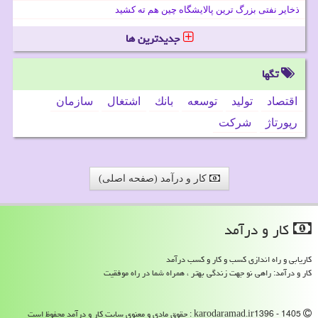
ذخایر نفتی بزرگ ترین پالایشگاه چین هم ته کشید
جدیدترین ها
تگها
اقتصاد
تولید
توسعه
بانك
اشتغال
سازمان
رپورتاژ
شركت
کار و درآمد (صفحه اصلی)
كار و درآمد
کاریابی و راه اندازی کسب و کار و کسب درآمد
کار و درآمد: راهی نو جهت زندگی بهتر ، همراه شما در راه موفقیت
karodaramad.ir1396 - 1405 : حقوق مادی و معنوی سایت كار و درآمد محفوظ است