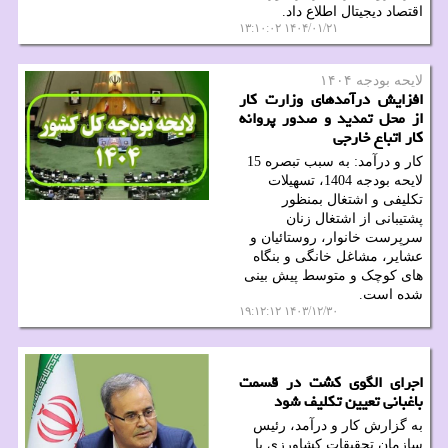
اقتصاد دیجیتال اطلاع داد.
۱۴۰۴/۰۱/۲۱ ۱۳:۱۰:۰۲
لایحه بودجه ۱۴۰۴
افزایش درآمدهای وزارت کار
از محل تمدید و صدور پروانه
کار اتباع خارجی
کار و درآمد: به سبب تبصره 15
لایحه بودجه 1404، تسهیلات
تکلیفی و اشتغال بمنظور
پشتیبانی از اشتغال زنان
سرپرست خانوار، روستائیان و
عشایر، مشاغل خانگی و بنگاه
های کوچک و متوسط پیش بینی
شده است.
۱۴۰۳/۱۲/۳۰ ۱۹:۱۲:۱۲
اجرای الگوی کشت در قسمت
باغبانی تعیین تکلیف شود
به گزارش کار و درآمد، رئیس
سازمان تحقیقات کشاورزی با