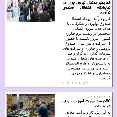
خطرپذیر بدنبال نیروی جوان در
نمایشگاه اشتغال صندوق
نوآوری
کار و درآمد: رویداد اشتغال
صندوق نوآوری و شکوفایی با
هدف جذب نیروی انسانی
متخصص در زیست بوم فناوری
کشور، امروز یکشنبه با حضور
41 شرکت دانش بنیان، صندوق
پژوهش و فناوری و شرکت های
سرمایه گذاری، برگزار و طی
آن فرصت های شغلی متنوعی
به دانشجویان و فارغ التحصیلان
رشته های مدیریت، مهندسی،
حسابداری و MBA معرفی
گردید.
۱۴۰۴/۰۲/۲۲ ۱۰:۴۳:۱۷
معاون وزیر كار:
50درصد مهارت آموزان، جویای
کار هستند
به گزارش کار و درآمد، معاون