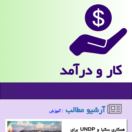
كار و درآمد
منو
آرشیو مطالب
: آموزش
همکاری ساتبا و UNDP برای