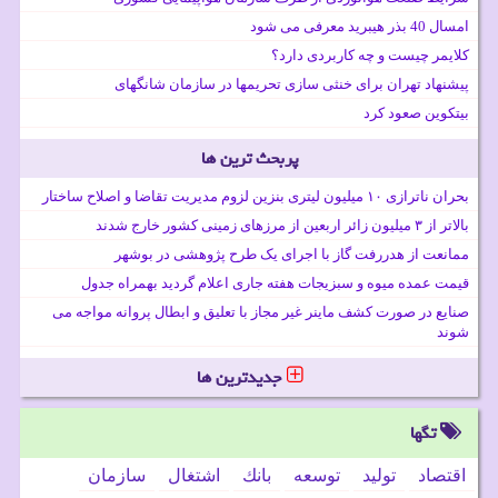
امسال 40 بذر هیبرید معرفی می شود
کلایمر چیست و چه کاربردی دارد؟
پیشنهاد تهران برای خنثی سازی تحریمها در سازمان شانگهای
بیتکوین صعود کرد
پربحث ترین ها
بحران ناترازی ۱۰ میلیون لیتری بنزین لزوم مدیریت تقاضا و اصلاح ساختار
بالاتر از ۳ میلیون زائر اربعین از مرزهای زمینی کشور خارج شدند
ممانعت از هدررفت گاز با اجرای یک طرح پژوهشی در بوشهر
قیمت عمده میوه و سبزیجات هفته جاری اعلام گردید بهمراه جدول
صنایع در صورت کشف ماینر غیر مجاز با تعلیق و ابطال پروانه مواجه می
شوند
جدیدترین ها
تگها
اقتصاد
تولید
توسعه
بانك
اشتغال
سازمان